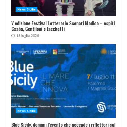
News Sicilia
V edizione Festival Letterario Scenari Modica – ospiti
Csaba, Gentiloni e Iacchetti
13 luglio 2026
News Sicilia
Blue Sicily, domani l’evento che accende i riflettori sul