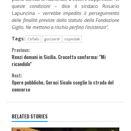
queste condizioni –
dice il sindaco Rosario
Lapunzina – v
errebbe impedito il perseguimento
delle finalità previste dallo statuto della Fondazione
Giglio. Ne mettono a rischio perfino l’esistenza”.
Tags:
Cefalù
gucciardi
ospedali
Continue
Previous:
Renzi domani in Sicilia. Crocetta conferma: "Mi
Reading
ricandido"
Next:
Opere pubbliche, Geraci Siculo sceglie la strada del
concorso
RELATED STORIES