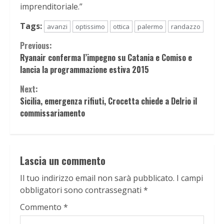
imprenditoriale.”
Tags:
avanzi
optissimo
ottica
palermo
randazzo
Continue
Previous:
Ryanair conferma l’impegno su Catania e Comiso e
Reading
lancia la programmazione estiva 2015
Next:
Sicilia, emergenza rifiuti, Crocetta chiede a Delrio il
commissariamento
Lascia un commento
Il tuo indirizzo email non sarà pubblicato.
I campi
obbligatori sono contrassegnati
*
Commento
*