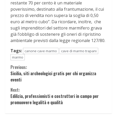
restante 70 per cento è un materiale
poverissimo, destinato alla frantumazione, il cui
prezzo di vendita non supera la soglia di 0,50
euro al metro cubo”. Da ricordare, inoltre, che
sugli imprenditori del settore marmifero grava
già l’obbligo di sostenere gli oneri di ripristino
ambientale previsti dalla legge regionale 127/80.
Tags:
canone cave marmo
cave di marmo trapani
marmo
Continue
Previous:
Sicilia, siti archeologici gratis per chi organizza
Reading
eventi
Next:
Edilizia, professionisti e costruttori in campo per
promuovere legalità e qualità