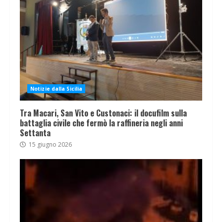
Notizie dalla Sicilia
Tra Macari, San Vito e Custonaci: il docufilm sulla
battaglia civile che fermò la raffineria negli anni
Settanta
15 giugno 2026