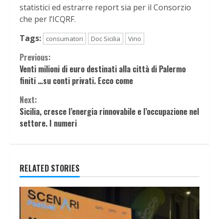
statistici ed estrarre report sia per il Consorzio
che per l’ICQRF.
Tags:
consumatori
Doc Sicilia
Vino
Continue
Previous:
Venti milioni di euro destinati alla città di Palermo
Reading
finiti …su conti privati. Ecco come
Next:
Sicilia, cresce l’energia rinnovabile e l’occupazione nel
settore. I numeri
RELATED STORIES