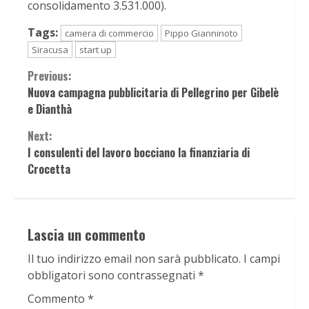
consolidamento 3.531.000).
Tags:
camera di commercio
Pippo Gianninoto
Siracusa
start up
Continue
Previous:
Nuova campagna pubblicitaria di Pellegrino per Gibelè
Reading
e Dianthà
Next:
I consulenti del lavoro bocciano la finanziaria di
Crocetta
Lascia un commento
Il tuo indirizzo email non sarà pubblicato.
I campi
obbligatori sono contrassegnati
*
Commento
*