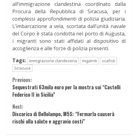
all’immigrazione clandestina coordinato dalla
Procura della Repubblica di Siracusa, per i
complessi approfondimenti di polizia giudiziaria.
L’imbarcazione a vela, scortata dall’unità navale
del Corpo è stata condotta nel porto di Augusta,
i migranti sono stati affidati al dispositivo di
accoglienza e alle forze di polizia presenti.
Tags:
immigrazione clandestina
migarnti
scafisti
Siracusa
Continue
Previous:
Sequestrati 63mila euro per la mostra sui “Castelli
Reading
Federico II in Sicilia”
Next:
Discarica di Bellolampo, M5S: “Fermarla causerà
rischi alla salute e aggravio costi”