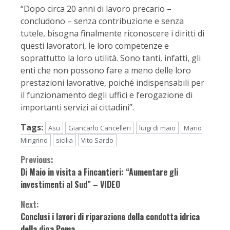
“Dopo circa 20 anni di lavoro precario –
concludono – senza contribuzione e senza
tutele, bisogna finalmente riconoscere i diritti di
questi lavoratori, le loro competenze e
soprattutto la loro utilità. Sono tanti, infatti, gli
enti che non possono fare a meno delle loro
prestazioni lavorative, poiché indispensabili per
il funzionamento degli uffici e l’erogazione di
importanti servizi ai cittadini”.
Tags:
Asu
Giancarlo Cancelleri
luigi di maio
Mario
Mingrino
sicilia
Vito Sardo
Continue
Previous:
Di Maio in visita a Fincantieri: “Aumentare gli
Reading
investimenti al Sud” – VIDEO
Next:
Conclusi i lavori di riparazione della condotta idrica
della diga Poma