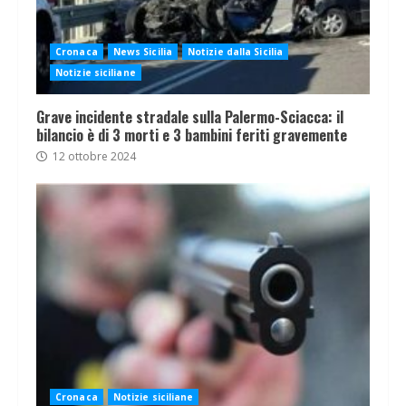
Cronaca
News Sicilia
Notizie dalla Sicilia
Notizie siciliane
Grave incidente stradale sulla Palermo-Sciacca: il
bilancio è di 3 morti e 3 bambini feriti gravemente
12 ottobre 2024
Cronaca
Notizie siciliane