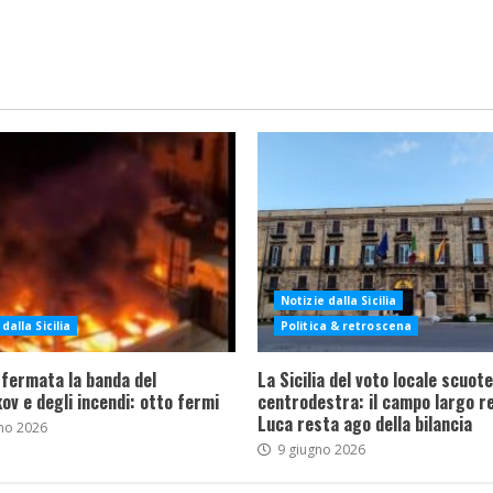
Notizie dalla Sicilia
dalla Sicilia
Politica & retroscena
 fermata la banda del
La Sicilia del voto locale scuote 
ov e degli incendi: otto fermi
centrodestra: il campo largo re
Luca resta ago della bilancia
no 2026
9 giugno 2026