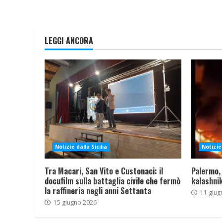
LEGGI ANCORA
Notizie dalla Sicilia
Notizie 
Tra Macari, San Vito e Custonaci: il
Palermo,
docufilm sulla battaglia civile che fermò
kalashnik
la raffineria negli anni Settanta
11 giug
15 giugno 2026