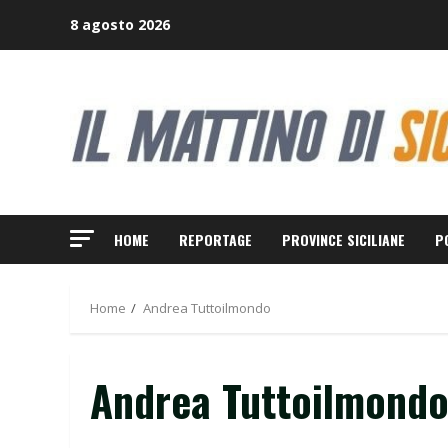
Skip
8 agosto 2026
to
content
HOME
REPORTAGE
PROVINCE SICILIANE
P
Home
Andrea Tuttoilmondo
Andrea Tuttoilmond