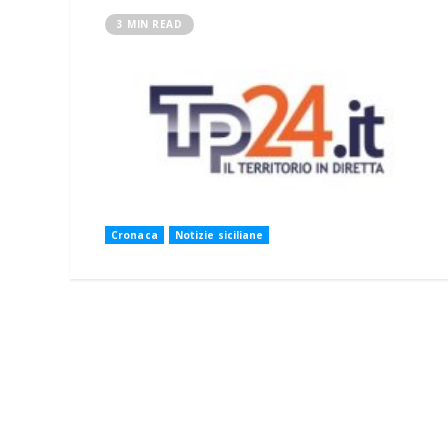
3 MIN READ
Cronaca
Notizie siciliane