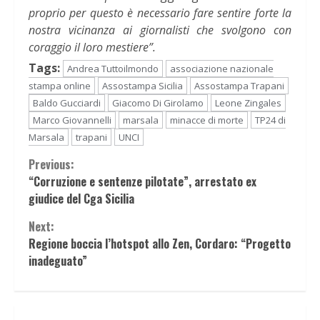
proprio per questo è necessario fare sentire forte la
nostra vicinanza ai giornalisti che svolgono con
coraggio il loro mestiere”.
Tags:
Andrea Tuttoilmondo
associazione nazionale
stampa online
Assostampa Sicilia
Assostampa Trapani
Baldo Gucciardi
Giacomo Di Girolamo
Leone Zingales
Marco Giovannelli
marsala
minacce di morte
TP24 di
Marsala
trapani
UNCI
Continue
Previous:
“Corruzione e sentenze pilotate”, arrestato ex
Reading
giudice del Cga Sicilia
Next:
Regione boccia l’hotspot allo Zen, Cordaro: “Progetto
inadeguato”