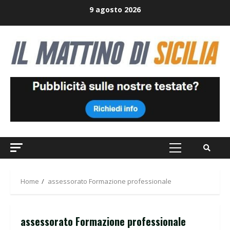
Skip
9 agosto 2026
to
content
Primary
Menu
Home
assessorato Formazione professionale
assessorato Formazione professionale