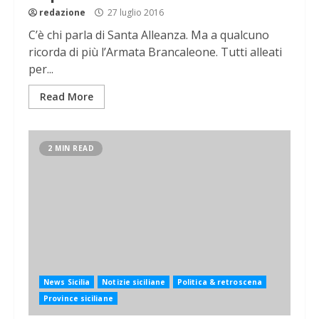
redazione
27 luglio 2016
C’è chi parla di Santa Alleanza. Ma a qualcuno
ricorda di più l’Armata Brancaleone. Tutti alleati
per...
Read More
2 MIN READ
News Sicilia
Notizie siciliane
Politica & retroscena
Province siciliane