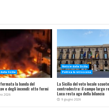
Notizie dalla Sicilia
dalla Sicilia
Politica & retroscena
 fermata la banda del
La Sicilia del voto locale scuote 
ov e degli incendi: otto fermi
centrodestra: il campo largo re
Luca resta ago della bilancia
no 2026
9 giugno 2026