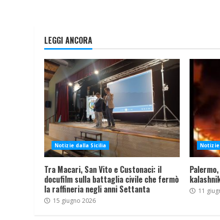
LEGGI ANCORA
Notizie dalla Sicilia
Notizie 
Tra Macari, San Vito e Custonaci: il
Palermo,
docufilm sulla battaglia civile che fermò
kalashnik
la raffineria negli anni Settanta
11 giug
15 giugno 2026