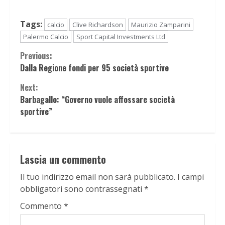
Tags:
calcio
Clive Richardson
Maurizio Zamparini
Palermo Calcio
Sport Capital Investments Ltd
Continue
Previous:
Dalla Regione fondi per 95 società sportive
Reading
Next:
Barbagallo: “Governo vuole affossare società
sportive”
Lascia un commento
Il tuo indirizzo email non sarà pubblicato.
I campi
obbligatori sono contrassegnati
*
Commento
*