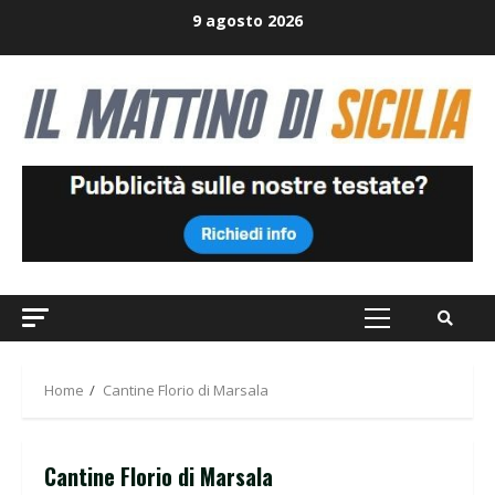
Skip
9 agosto 2026
to
content
Primary
Menu
Home
Cantine Florio di Marsala
Cantine Florio di Marsala