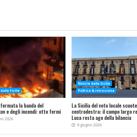
Notizie dalla Sicilia
dalla Sicilia
Politica & retroscena
 fermata la banda del
La Sicilia del voto locale scuote 
ov e degli incendi: otto fermi
centrodestra: il campo largo re
Luca resta ago della bilancia
no 2026
9 giugno 2026