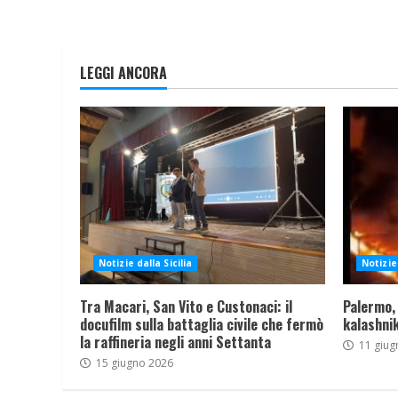
LEGGI ANCORA
Notizie dalla Sicilia
Notizie 
Tra Macari, San Vito e Custonaci: il
Palermo,
docufilm sulla battaglia civile che fermò
kalashnik
la raffineria negli anni Settanta
11 giug
15 giugno 2026