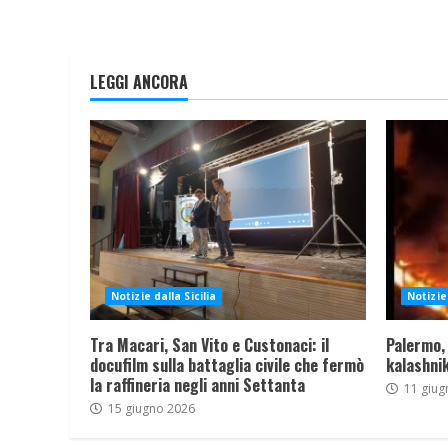
LEGGI ANCORA
Notizie dalla Sicilia
Notizie 
Tra Macari, San Vito e Custonaci: il
Palermo,
docufilm sulla battaglia civile che fermò
kalashnik
la raffineria negli anni Settanta
11 giug
15 giugno 2026