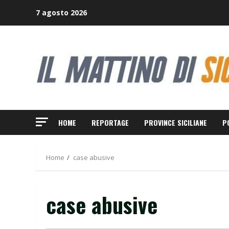
Skip
7 agosto 2026
to
content
HOME
REPORTAGE
PROVINCE SICILIANE
P
Home
case abusive
case abusive