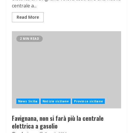
centrale a...
Read More
2 MIN READ
News Sicilia
Notizie siciliane
Province siciliane
Favignana, non si farà più la centrale
elettrica a gasolio