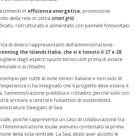
estimenti in
efficienza energetica
, promozione
o della rete in ottica
smart grid
.
ificato, ristrutturato e alimentato con pannelli fotovoltaici
.
enza di diversi rappresentanti dell’amministrazione
reening the Islands Italia, che si è tenuto il 27 e 28
ccogliere dagli esperti spunti tecnici utili prima di essere
nale e ai cittadini.
sempio per tutte le isole minori italiane e non solo di
L’esperienza ci ha insegnato che il progetto deve essere il
ca, l’amministrazione pubblica e i cittadini, perché solo con
otrà arrivare a centrare l’obiettivo di sostenibilità
inistratore Delegato di Sea.
ciale, poiché rappresenta un caso di collaborazione tra
ola e l’Amministrazione locale avevano contestato la prima
ione della sola centrale. La Sea, dopo aver accolto le