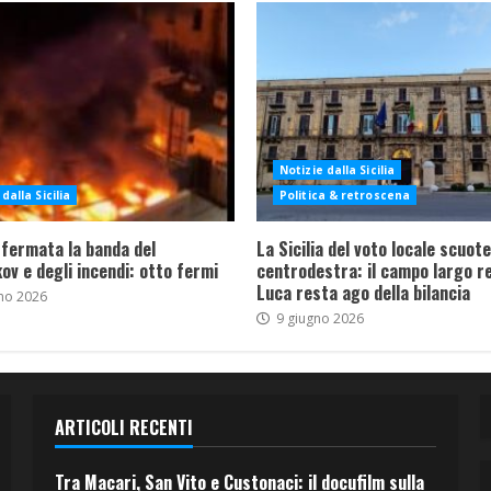
Notizie dalla Sicilia
dalla Sicilia
Politica & retroscena
 fermata la banda del
La Sicilia del voto locale scuote 
ov e degli incendi: otto fermi
centrodestra: il campo largo re
Luca resta ago della bilancia
no 2026
9 giugno 2026
ARTICOLI RECENTI
Tra Macari, San Vito e Custonaci: il docufilm sulla