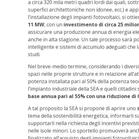
a circa 320 mila metri quadri lordi dai quali, sottra
superfici architettoniche non idonee, ecc.) e appl
l’installazione degli impianti fotovoltaici, si ott
11 MW
, con un
investimento di circa 25 milion
assicurare una produzione annua di energia elett
anche in alta stagione. Un tale processo sarà po
intelligente e sistemi di accumulo adeguati che l
studi.
Nel breve-medio termine, considerando i diversi 
spazi nelle proprie strutture e in relazione all’a
potenza installata pari al 50% della potenza te
l’impianto industriale della SEA e quelli cittadin
base annua pari al 55% con una riduzione di 
A tal proposito la SEA si propone di aprire uno
tema della sostenibilità energetica, informarli su
supportarli nella richiesta degli incentivi previs
nelle isole minori. Lo sportello promuoverà an
finalizzato all’acquisto degli impianti fotovoltaic