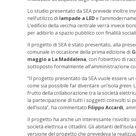
Lo studio presentato da SEA prevede inoltre inv
nell’utilizzo di
lampade a LED
e l’ammodernament
L’edificio della vecchia centrale verrà invece bon
per adibirlo a spazio pubblico con finalità sociali
Il progetto di SEA è stato presentato, alla pres
comunale in occasione della prima edizione di
G
maggio a La Maddalena
, con l’obiettivo di ra
sottoposto formalmente all’amministrazione comu
“Il progetto presentato da SEA vuole essere un e
come sia possibile far diventare un’isola
green
. 
frutto della collaborazione tra la società elettri
la partecipazione di tutti i soggetti coinvolti si p
dell’isola”, ha commentato
Filippo Accardi
, amm
Il progetto ha anche un interessante risvolto so
società elettrica e cittadini. Gli abitanti dell’is
versione del progetto che prevedeva la realizzaz