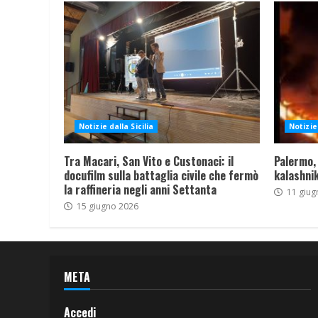
Notizie dalla Sicilia
Notizie 
Tra Macari, San Vito e Custonaci: il
Palermo,
docufilm sulla battaglia civile che fermò
kalashnik
la raffineria negli anni Settanta
11 giug
15 giugno 2026
META
Accedi