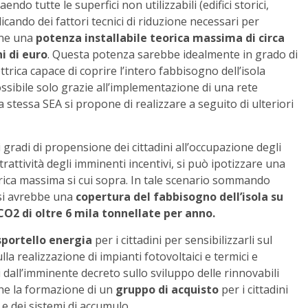
endo tutte le superfici non utilizzabili (edifici storici,
icando dei fattori tecnici di riduzione necessari per
iene una
potenza installabile teorica massima di circa
i di euro
. Questa potenza sarebbe idealmente in grado di
rica capace di coprire l’intero fabbisogno dell’isola
ssibile solo grazie all’implementazione di una rete
a stessa SEA si propone di realizzare a seguito di ulteriori
gradi di propensione dei cittadini all’occupazione degli
ttrattività degli imminenti incentivi, si può ipotizzare una
orica massima si cui sopra. In tale scenario sommando
i si avrebbe una
copertura del fabbisogno dell’isola su
CO2 di oltre 6 mila tonnellate per anno.
sportello energia
per i cittadini per sensibilizzarli sul
lla realizzazione di impianti fotovoltaici e termici e
ti dall’imminente decreto sullo sviluppo delle rinnovabili
che la formazione di un
gruppo di acquisto
per i cittadini
i e dei sistemi di accumulo.