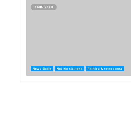
2 MIN READ
News Sicilia
Notizie siciliane
Politica & retroscena