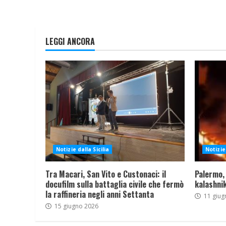
LEGGI ANCORA
Notizie dalla Sicilia
Notizie 
Tra Macari, San Vito e Custonaci: il
Palermo,
docufilm sulla battaglia civile che fermò
kalashnik
la raffineria negli anni Settanta
11 giug
15 giugno 2026