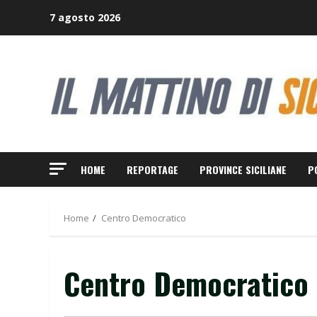
Skip
7 agosto 2026
to
content
HOME
REPORTAGE
PROVINCE SICILIANE
P
Home
Centro Democratico
Centro Democratico