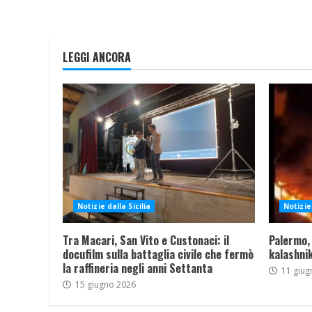
LEGGI ANCORA
Notizie dalla Sicilia
Notizie 
Tra Macari, San Vito e Custonaci: il
Palermo,
docufilm sulla battaglia civile che fermò
kalashnik
la raffineria negli anni Settanta
11 giug
15 giugno 2026