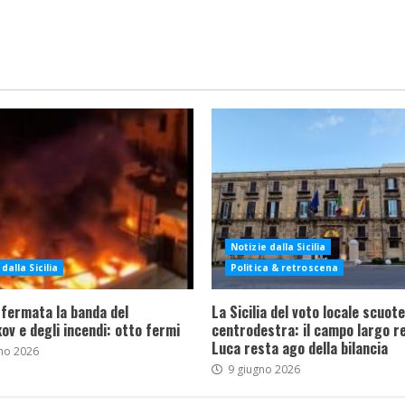
Notizie dalla Sicilia
dalla Sicilia
Politica & retroscena
 fermata la banda del
La Sicilia del voto locale scuote 
ov e degli incendi: otto fermi
centrodestra: il campo largo re
Luca resta ago della bilancia
no 2026
9 giugno 2026