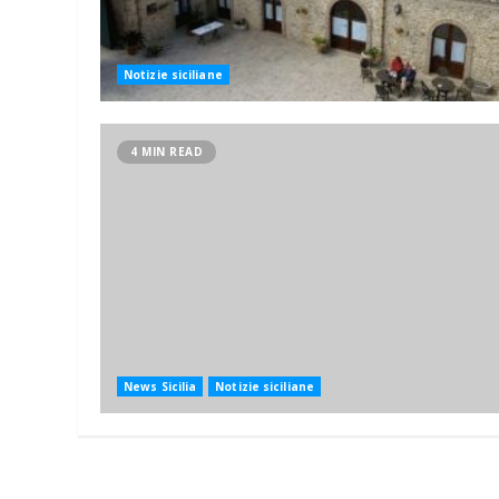
Notizie siciliane
4 MIN READ
News Sicilia
Notizie siciliane