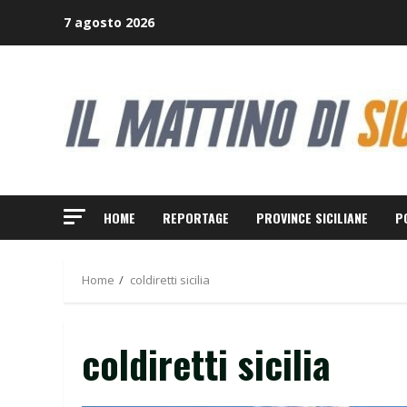
Skip
7 agosto 2026
to
content
HOME
REPORTAGE
PROVINCE SICILIANE
P
Home
coldiretti sicilia
coldiretti sicilia