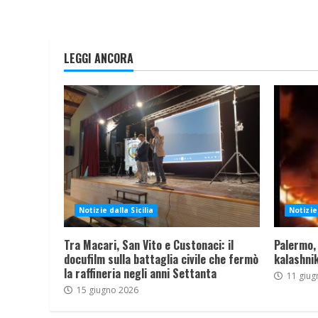
LEGGI ANCORA
Notizie dalla Sicilia
Notizie 
Tra Macari, San Vito e Custonaci: il
Palermo,
docufilm sulla battaglia civile che fermò
kalashnik
la raffineria negli anni Settanta
11 giug
15 giugno 2026