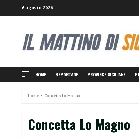
Skip
6 agosto 2026
to
content
HOME
REPORTAGE
PROVINCE SICILIANE
P
Home
Concetta Lo Magno
Concetta Lo Magno