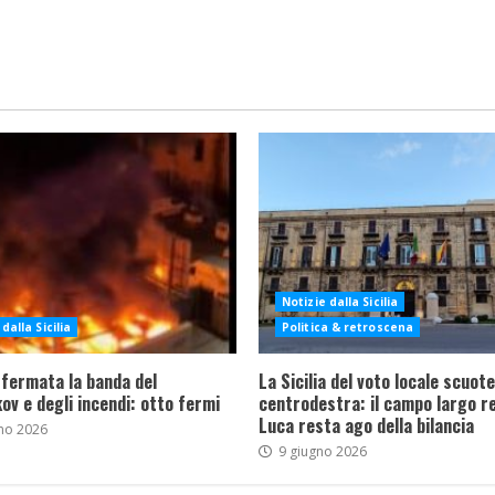
Notizie dalla Sicilia
dalla Sicilia
Politica & retroscena
 fermata la banda del
La Sicilia del voto locale scuote 
ov e degli incendi: otto fermi
centrodestra: il campo largo re
Luca resta ago della bilancia
no 2026
9 giugno 2026