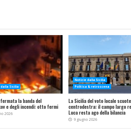
Notizie dalla Sicilia
dalla Sicilia
Politica & retroscena
 fermata la banda del
La Sicilia del voto locale scuote 
ov e degli incendi: otto fermi
centrodestra: il campo largo re
Luca resta ago della bilancia
no 2026
9 giugno 2026