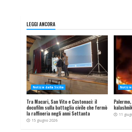
LEGGI ANCORA
Notizie dalla Sicilia
Notizie 
Tra Macari, San Vito e Custonaci: il
Palermo,
docufilm sulla battaglia civile che fermò
kalashnik
la raffineria negli anni Settanta
11 giug
15 giugno 2026