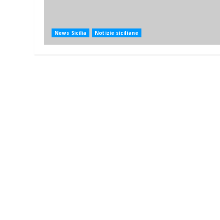
News Sicilia
Notizie siciliane