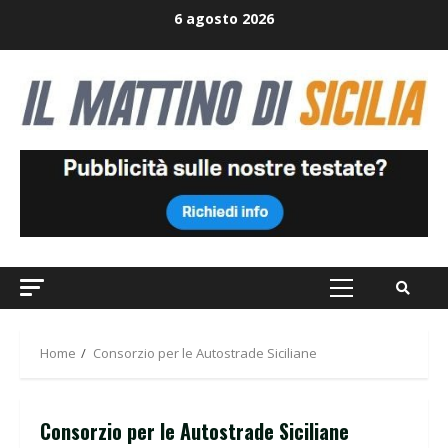
Skip
6 agosto 2026
to
content
Primary
Menu
Home
Consorzio per le Autostrade Siciliane
Consorzio per le Autostrade Siciliane