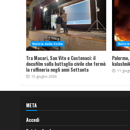
Notizie dalla Sicilia
Notizie 
Tra Macari, San Vito e Custonaci: il
Palermo,
docufilm sulla battaglia civile che fermò
kalashnik
la raffineria negli anni Settanta
11 giug
15 giugno 2026
META
Accedi