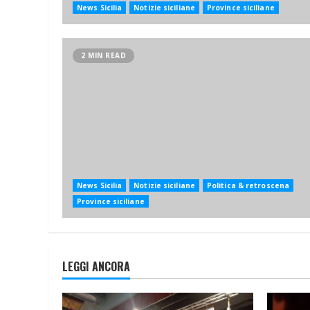
News Sicilia
Notizie siciliane
Province siciliane
2 MIN READ
News Sicilia
Notizie siciliane
Politica & retroscena
Province siciliane
LEGGI ANCORA