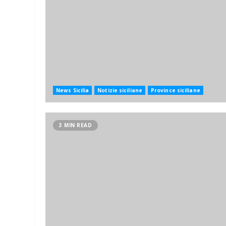
News Sicilia
Notizie siciliane
Province siciliane
3 MIN READ