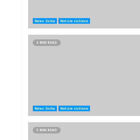
News Sicilia
Notizie siciliane
5 MIN READ
News Sicilia
Notizie siciliane
3 MIN READ