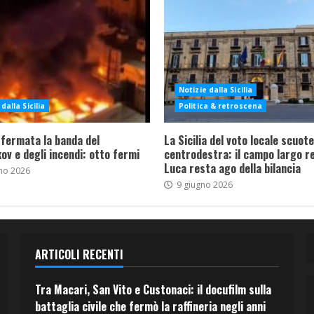
Notizie dalla Sicilia
dalla Sicilia
Politica & retroscena
 fermata la banda del
La Sicilia del voto locale scuote 
ov e degli incendi: otto fermi
centrodestra: il campo largo re
Luca resta ago della bilancia
no 2026
9 giugno 2026
ARTICOLI RECENTI
Tra Macari, San Vito e Custonaci: il docufilm sulla
battaglia civile che fermò la raffineria negli anni