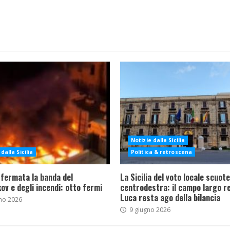
Notizie dalla Sicilia
dalla Sicilia
Politica & retroscena
 fermata la banda del
La Sicilia del voto locale scuote 
ov e degli incendi: otto fermi
centrodestra: il campo largo re
Luca resta ago della bilancia
no 2026
9 giugno 2026