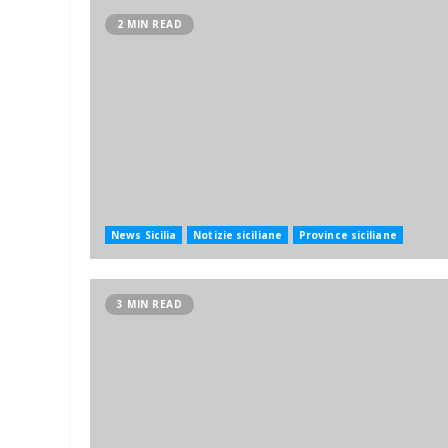
2 MIN READ
News Sicilia
Notizie siciliane
Province siciliane
3 MIN READ