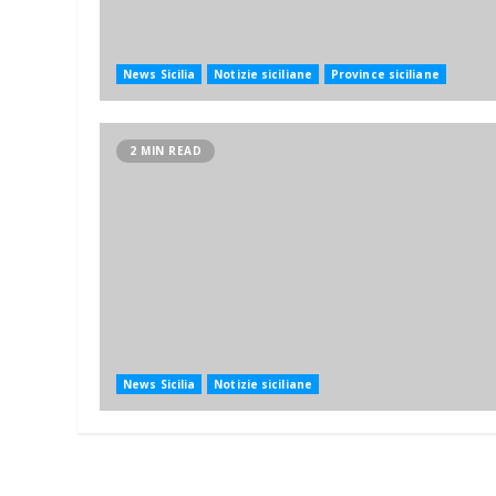
News Sicilia
Notizie siciliane
Province siciliane
2 MIN READ
News Sicilia
Notizie siciliane