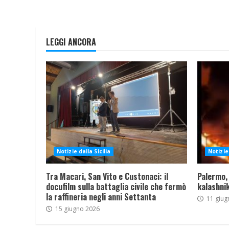
LEGGI ANCORA
Notizie dalla Sicilia
Notizie 
Tra Macari, San Vito e Custonaci: il
Palermo,
docufilm sulla battaglia civile che fermò
kalashnik
la raffineria negli anni Settanta
11 giug
15 giugno 2026