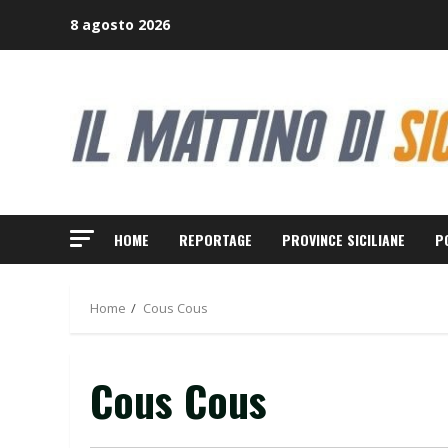
Skip
8 agosto 2026
to
content
HOME
REPORTAGE
PROVINCE SICILIANE
P
Home
Cous Cous
Cous Cous