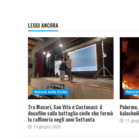
LEGGI ANCORA
Notizie dalla Sicilia
Notizie 
Tra Macari, San Vito e Custonaci: il
Palermo,
docufilm sulla battaglia civile che fermò
kalashnik
la raffineria negli anni Settanta
11 giug
15 giugno 2026