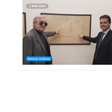
2 MIN READ
Notizie siciliane