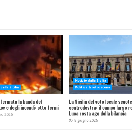
Notizie dalla Sicilia
dalla Sicilia
Politica & retroscena
 fermata la banda del
La Sicilia del voto locale scuote 
ov e degli incendi: otto fermi
centrodestra: il campo largo re
Luca resta ago della bilancia
no 2026
9 giugno 2026