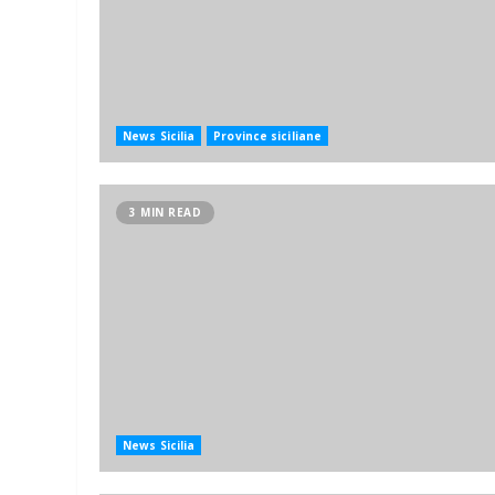
News Sicilia
Province siciliane
3 MIN READ
News Sicilia