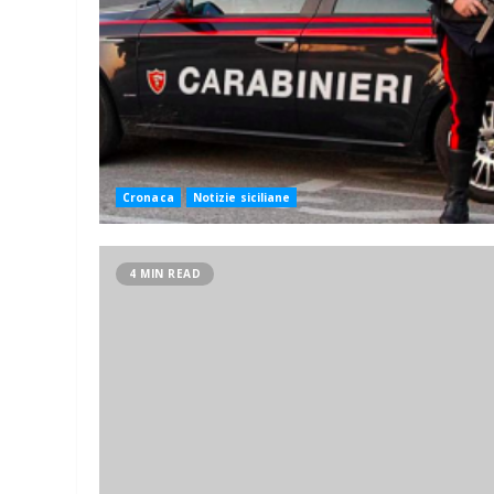
Cronaca
Notizie siciliane
4 MIN READ