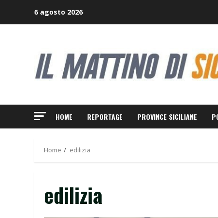
Skip
6 agosto 2026
to
content
HOME
REPORTAGE
PROVINCE SICILIANE
P
Home
edilizia
edilizia