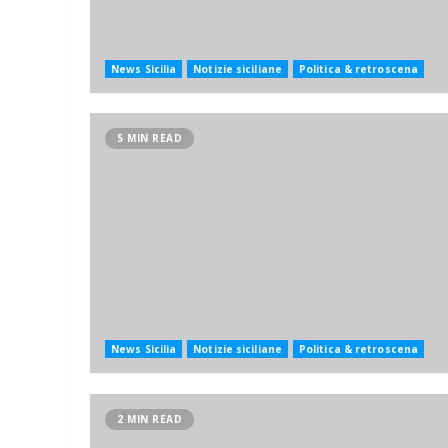
News Sicilia
Notizie siciliane
Politica & retroscena
5 MIN READ
News Sicilia
Notizie siciliane
Politica & retroscena
2 MIN READ