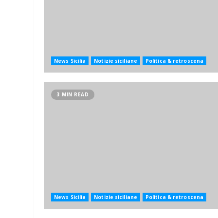
News Sicilia
Notizie siciliane
Politica & retroscena
3 MIN READ
News Sicilia
Notizie siciliane
Politica & retroscena