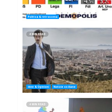
Politica & retroscena
4 MIN READ
Idee & Opinioni
Notizie siciliane
4 MIN READ