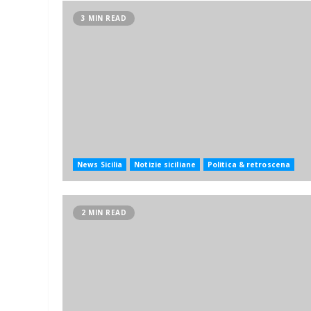
3 MIN READ
News Sicilia
Notizie siciliane
Politica & retroscena
2 MIN READ