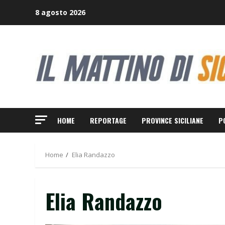
Skip
8 agosto 2026
to
content
HOME
REPORTAGE
PROVINCE SICILIANE
P
Home
Elia Randazzo
Elia Randazzo