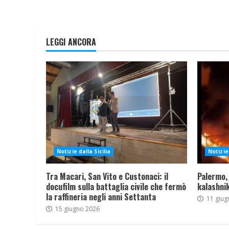
LEGGI ANCORA
Notizie dalla Sicilia
Notizie 
Tra Macari, San Vito e Custonaci: il
Palermo,
docufilm sulla battaglia civile che fermò
kalashnik
la raffineria negli anni Settanta
11 giug
15 giugno 2026