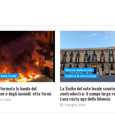
Notizie dalla Sicilia
dalla Sicilia
Politica & retroscena
 fermata la banda del
La Sicilia del voto locale scuote 
ov e degli incendi: otto fermi
centrodestra: il campo largo re
Luca resta ago della bilancia
no 2026
9 giugno 2026