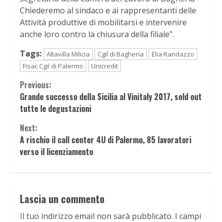
Chiederemo al sindaco e ai rappresentanti delle
Attività produttive di mobilitarsi e intervenire
anche loro contro la chiusura della filiale”.
Tags:
Altavilla Milicia
Cgil di Bagheria
Elia Randazzo
Fisac Cgil di Palermo
Unicredit
Continue
Previous:
Grande successo della Sicilia al Vinitaly 2017, sold out
Reading
tutte le degustazioni
Next:
A rischio il call center 4U di Palermo, 85 lavoratori
verso il licenziamento
Lascia un commento
Il tuo indirizzo email non sarà pubblicato.
I campi