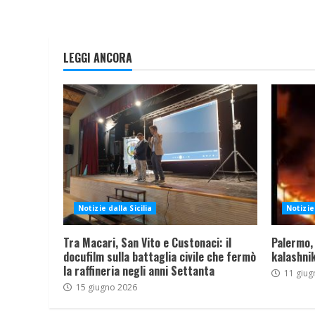
LEGGI ANCORA
Notizie dalla Sicilia
Notizie 
Tra Macari, San Vito e Custonaci: il
Palermo,
docufilm sulla battaglia civile che fermò
kalashnik
la raffineria negli anni Settanta
11 giug
15 giugno 2026