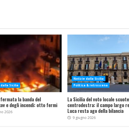
Notizie dalla Sicilia
dalla Sicilia
Politica & retroscena
 fermata la banda del
La Sicilia del voto locale scuote 
ov e degli incendi: otto fermi
centrodestra: il campo largo re
Luca resta ago della bilancia
no 2026
9 giugno 2026