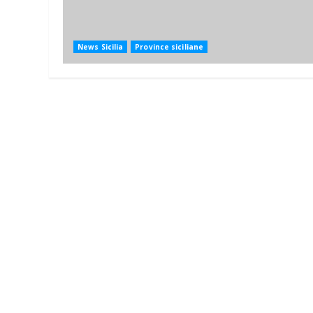
News Sicilia
Province siciliane