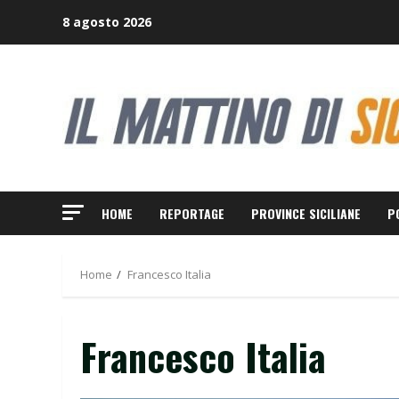
Skip
8 agosto 2026
to
content
HOME
REPORTAGE
PROVINCE SICILIANE
P
Home
Francesco Italia
Francesco Italia