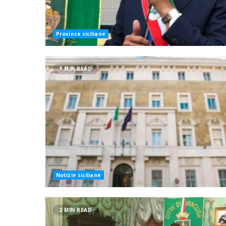
Province siciliane
1 MIN READ
Notizie siciliane
2 MIN READ