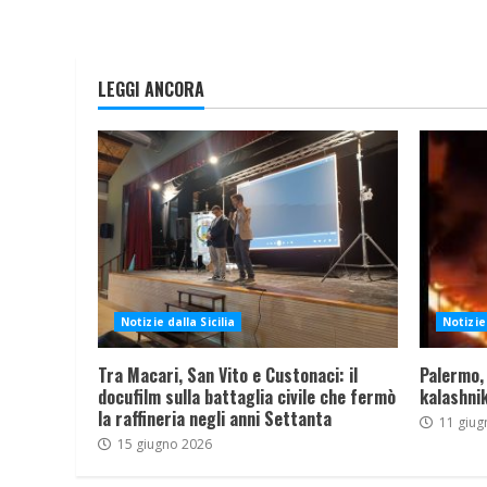
LEGGI ANCORA
Notizie dalla Sicilia
Notizie 
Tra Macari, San Vito e Custonaci: il
Palermo,
docufilm sulla battaglia civile che fermò
kalashnik
la raffineria negli anni Settanta
11 giug
15 giugno 2026