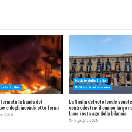
Notizie dalla Sicilia
dalla Sicilia
Politica & retroscena
 fermata la banda del
La Sicilia del voto locale scuote 
ov e degli incendi: otto fermi
centrodestra: il campo largo re
Luca resta ago della bilancia
no 2026
9 giugno 2026