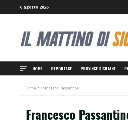
Skip
6 agosto 2026
to
content
HOME
REPORTAGE
PROVINCE SICILIANE
P
Home
Francesco Passantino
Francesco Passantin