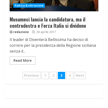
Politica & retroscena
Musumeci lancia la candidatura, ma il
centrodestra e Forza Italia si dividono
redazione
28 aprile 2017
Il leader di Diventerà Bellissima ha deciso di
correre per la presidenza della Regione siciliana
senza il...
Read More
Navigazione
Previous
1
2
3
4
Next
articoli