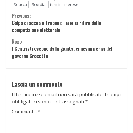
Sciacca
Scordia
termini Imerese
Continue
Previous:
Colpo di scena a Trapani: Fazio si ritira dalla
Reading
competizione elettorale
Next:
I Centristi escono dalla giunta, ennesima crisi del
governo Crocetta
Lascia un commento
Il tuo indirizzo email non sarà pubblicato.
I campi
obbligatori sono contrassegnati
*
Commento
*