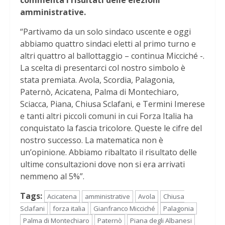
commenta i risultati delle elezioni
amministrative.
“Partivamo da un solo sindaco uscente e oggi
abbiamo quattro sindaci eletti al primo turno e
altri quattro al ballottaggio – continua Micciché -.
La scelta di presentarci col nostro simbolo è
stata premiata. Avola, Scordia, Palagonia,
Paternò, Acicatena, Palma di Montechiaro,
Sciacca, Piana, Chiusa Sclafani, e Termini Imerese
e tanti altri piccoli comuni in cui Forza Italia ha
conquistato la fascia tricolore. Queste le cifre del
nostro successo. La matematica non è
un’opinione. Abbiamo ribaltato il risultato delle
ultime consultazioni dove non si era arrivati
nemmeno al 5%”.
Tags:
Acicatena
amministrative
Avola
Chiusa
Sclafani
forza italia
Gianfranco Micciché
Palagonia
Palma di Montechiaro
Paternò
Piana degli Albanesi