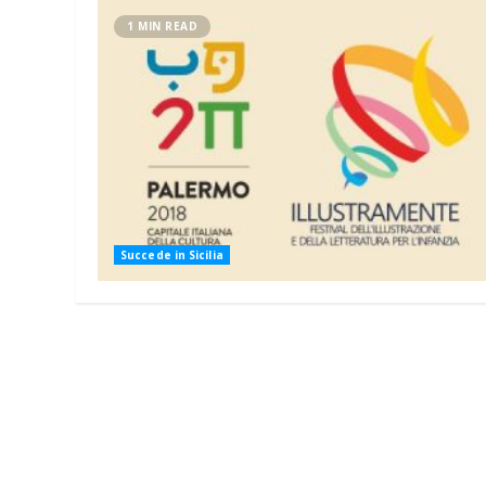
1 MIN READ
Succede in Sicilia