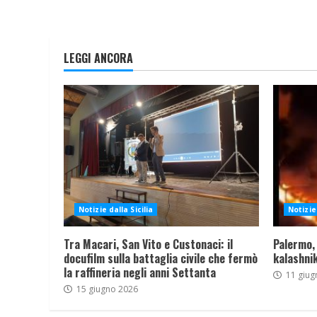
LEGGI ANCORA
Notizie dalla Sicilia
Notizie 
Tra Macari, San Vito e Custonaci: il
Palermo,
docufilm sulla battaglia civile che fermò
kalashnik
la raffineria negli anni Settanta
11 giug
15 giugno 2026