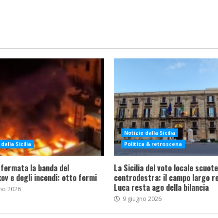
Notizie dalla Sicilia
dalla Sicilia
Politica & retroscena
 fermata la banda del
La Sicilia del voto locale scuote 
ov e degli incendi: otto fermi
centrodestra: il campo largo re
Luca resta ago della bilancia
no 2026
9 giugno 2026