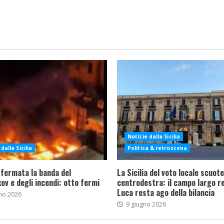
Notizie dalla Sicilia
dalla Sicilia
Politica & retroscena
 fermata la banda del
La Sicilia del voto locale scuote 
ov e degli incendi: otto fermi
centrodestra: il campo largo re
Luca resta ago della bilancia
no 2026
9 giugno 2026