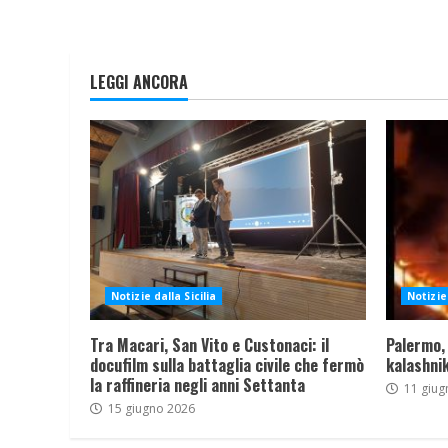
LEGGI ANCORA
Notizie dalla Sicilia
Notizie 
Tra Macari, San Vito e Custonaci: il
Palermo,
docufilm sulla battaglia civile che fermò
kalashnik
la raffineria negli anni Settanta
11 giug
15 giugno 2026