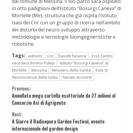
dal comune di Messina. Il bio-parco sarà ospitato
in otto padiglioni dell’Istituto “Bosurgi Caneva” di
Mortelle (Me), struttura che già ospita l’Istituto
Isasi del Cnr con un gruppo di ricerca nell’ambito
dei disturbi del neuro-sviluppo attraverso
metodologie e tecnologie bioingegneristiche e
robotiche.
Tags:
autismo
Cnr
Davide faraone
Ircss Centro
neurolesi Bonino Pulejo
Istituto “Bosurgi Caneva” di
Mortelle
Messina
Ministero della Sanità
Polo di
Neuroscienze della Sicilia
Renato Accorinti
Continue
Previous:
Annullata mega cartella esattoriale da 27 milioni al
Reading
Consorzio Asi di Agrigento
Next:
A Giarre il Radicepura Garden Festival, evento
internazionale del garden design