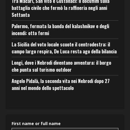
Tra Macari, San Vito e Custonaci: il docufilm sulla
battaglia civile che fermò la raffineria negli anni
Settanta
Palermo, fermata la banda del kalashnikov e degli
incendi: otto fermi
La Sicilia del voto locale scuote il centrodestra: il
campo largo respira, De Luca resta ago della bilancia
Longi, dove i Nebrodi diventano avventura: il borgo
che punta sul turismo outdoor
Angelo Pidalà, la seconda vita nei Nebrodi dopo 27
anni nel mondo dello spettacolo
First name or full name