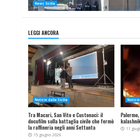
News Sicilia
LEGGI ANCORA
Notizie dalla Sicilia
Notizie 
Tra Macari, San Vito e Custonaci: il
Palermo,
docufilm sulla battaglia civile che fermò
kalashnik
la raffineria negli anni Settanta
11 giug
15 giugno 2026