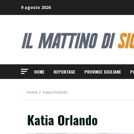
Skip
9 agosto 2026
to
content
HOME
REPORTAGE
PROVINCE SICILIANE
P
Home
Katia Orlando
Katia Orlando