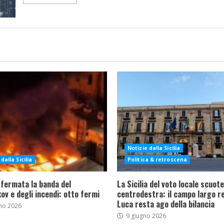
Notizie dalla Sicilia
dalla Sicilia
Politica & retroscena
 fermata la banda del
La Sicilia del voto locale scuote 
ov e degli incendi: otto fermi
centrodestra: il campo largo re
Luca resta ago della bilancia
no 2026
9 giugno 2026