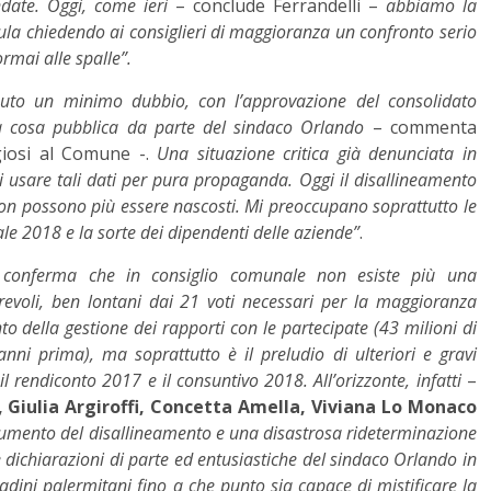
date. Oggi, come ieri
– conclude Ferrandelli –
abbiamo la
aula chiedendo ai consiglieri di maggioranza un confronto serio
ormai alle spalle”.
to un minimo dubbio, con l’approvazione del consolidato
a cosa pubblica da parte del sindaco Orlando
– commenta
iosi al Comune -.
Una situazione critica già denunciata in
usare tali dati per pura propaganda. Oggi il disallineamento
on possono più essere nascosti. Mi preoccupano soprattutto le
le 2018 e la sorte dei dipendenti delle aziende”
.
 conferma che in consiglio comunale non esiste più una
revoli, ben lontani dai 21 voti necessari per la maggioranza
ento della gestione dei rapporti con le partecipate (43 milioni di
nni prima), ma soprattutto è il preludio di ulteriori e gravi
rendiconto 2017 e il consuntivo 2018. All’orizzonte, infatti
–
, Giulia Argiroffi, Concetta Amella, Viviana Lo Monaco
 aumento del disallineamento e una disastrosa rideterminazione
e dichiarazioni di parte ed entusiastiche del sindaco Orlando in
ittadini palermitani fino a che punto sia capace di mistificare la