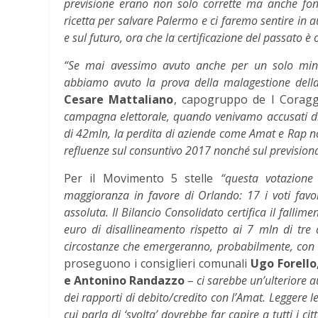
previsione erano non solo corrette ma anche fon
ricetta per salvare Palermo e ci faremo sentire in 
e sul futuro, ora che la certificazione del passato è 
“Se mai avessimo avuto anche per un solo minu
abbiamo avuto la prova della malagestione dell
Cesare Mattaliano
, capogruppo de I Coragg
campagna elettorale, quando venivamo accusati di 
di 42mln, la perdita di aziende come Amat e Rap n
refluenze sul consuntivo 2017 nonché sul previsiona
Per il Movimento 5 stelle
“questa votazione
maggioranza in favore di Orlando: 17 i voti favo
assoluta. Il Bilancio Consolidato certifica il fallim
euro di disallineamento rispetto ai 7 mln di tre a
circostanze che emergeranno, probabilmente, con il 
proseguono i consiglieri comunali
Ugo Forello
e Antonino Randazzo
–
ci sarebbe un’ulteriore
dei rapporti di debito/credito con l’Amat. Leggere l
cui parla di ‘svolta’ dovrebbe far capire a tutti i c