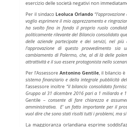
esercizio delle società negativi non immediatame
Per il sindaco
Leoluca Orlando
“l’approvazione 
voglio esprimere il mio apprezzamento e ringraziam
ha svolto fino in fondo il proprio ruolo condiv
politicamente rilevante del Bilancio consolidato qu
delle aziende partecipate e dei servizi, nel p
l’approvazione di
questo provvedimento sia u
cambiamento di Palermo, che, al di là delle polem
attrattività e il suo essere protagonista nello scena
Per l’Assessore
Antonino Gentile
, il bilancio è
sistema finanziario e della integrale pubblicità del
l’assessore inoltre
“il bilancio consolidato forni
Gruppo al 31 dicembre 2016 pari a 1 miliardo e 1
Gentile –
consente di fare chiarezza e assumere
amministrativa. E’ un fatto importante per il pros
vuol dire che sono stati risolti tutti i problemi, ma s
La maggioranza orlandiana esprime soddisfa