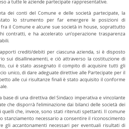
so a tutte le aziende partecipate rappresentative.
ta dei conti del Comune e delle società partecipate, la
 stato lo strumento per far emergere le posizioni di
ti fra il Comune e alcune sue società in house, soprattutto
chi contratti, e ha accelerato un’operazione trasparenza
bili.
rapporti crediti/debiti per ciascuna azienda, si è disposto
o sui disallineamenti, e ciò attraverso la costituzione di
o, cui è stato assegnato il compito di acquisire tutti gli
o unico, di dare adeguate direttive alle Partecipate per il
tto alle cui risultanze finali è stato acquisito il conforme
ale.
lla base di una direttiva del Sindaco imperativa e vincolante
ate che disporrà l’eliminazione dai bilanci delle società dei
 quelli che, invece, sono stati ritenuti spettanti. Il comune
 lo stanziamento necessario a consentire il riconoscimento
re gli accantonamenti necessari per eventuali risultati di