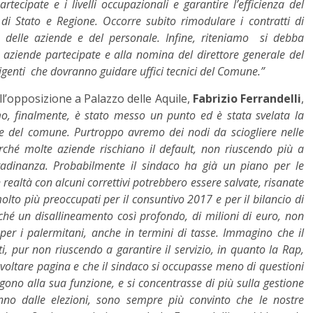
tecipate e i livelli occupazionali e garantire l’efficienza del
 di Stato e Regione. Occorre subito rimodulare i contratti di
e delle aziende e del personale. Infine, riteniamo si debba
e aziende partecipate e alla nomina del direttore generale del
genti che dovranno guidare uffici tecnici del Comune.”
ell’opposizione a Palazzo delle Aquile,
Fabrizio Ferrandelli
,
o, finalmente, è stato messo un punto ed è stata svelata la
 e del comune. Purtroppo avremo dei nodi da sciogliere nelle
rché molte aziende rischiano il default, non riuscendo più a
ittadinanza. Probabilmente il sindaco ha già un piano per le
ealtà con alcuni correttivi potrebbero essere salvate, risanate
olto più preoccupati per il consuntivo 2017 e per il bilancio di
ché un disallineamento così profondo, di milioni di euro, non
 per i palermitani, anche in termini di tasse. Immagino che il
, pur non riuscendo a garantire il servizio, in quanto la Rap,
i voltare pagina e che il sindaco si occupasse meno di questioni
ono alla sua funzione, e si concentrasse di più sulla gestione
no dalle elezioni, sono sempre più convinto che le nostre