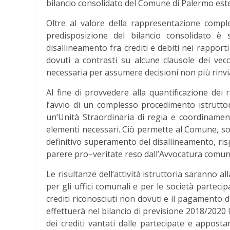
bilancio consolidato del Comune di Palermo este
Oltre al valore della rappresentazione comple
predisposizione del bilancio consolidato è
disallineamento fra crediti e debiti nei rappor
dovuti a contrasti su alcune clausole dei vec
necessaria per assumere decisioni non più rinvia
Al fine di provvedere alla quantificazione dei 
l’avvio di un complesso procedimento istruttori
un’Unità Straordinaria di regia e coordinament
elementi necessari. Ciò permette al Comune, soci
definitivo superamento del disallineamento, rispe
parere pro–veritate reso dall’Avvocatura comun
Le risultanze dell’attività istruttoria saranno a
per gli uffici comunali e per le società partecip
crediti riconosciuti non dovuti e il pagamento di
effettuerà nel bilancio di previsione 2018/2020
dei crediti vantati dalle partecipate e apposta