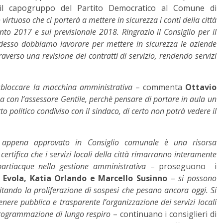
 capogruppo del Partito Democratico al Comune di
o virtuoso che ci porterà a mettere in sicurezza i conti della città
to 2017 e sul previsionale 2018. Ringrazio il Consiglio per il
 Adesso dobbiamo lavorare per mettere in sicurezza le aziende
raverso una revisione dei contratti di servizio, rendendo servizi
 sbloccare la macchina amministrativa
– commenta
Ottavio
a c
on l’assessore Gentile, perchè pensare di portare in aula un
to politico condiviso con il sindaco, di certo non potrà vedere il
to appena approvato in Consiglio comunale è una risorsa
certifica che i servizi locali della città rimarranno interamente
artiacque nella gestione amministrativa
– proseguono i
 Evola, Katia Orlando e Marcello Susinno
–
si possono
vitando la proliferazione di sospesi che pesano ancora oggi. Si
ere pubblica e trasparente l’organizzazione dei servizi locali
rogrammazione di lungo respiro
– continuano i consiglieri di