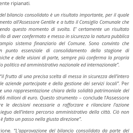
nte ripianati.
del bilancio consolidato è un risultato importante, per il quale
ento all’Assessore Gentile e a tutto il Consiglio Comunale che
idendo questo momento di svolta. E’ certamente un risultato
ello di aver confermato e messo in sicurezza la natura pubblica
iù ampio sistema finanziario del Comune. Sono convinto che
n punto essenziale di consolidamento della stagione di
iche e delle visioni di parte, sempre più conferma la propria
rio politico ed amministrativo nazionale ed internazionale”.
“il frutto di una precisa scelta di messa in sicurezza dell’intero
le aziende partecipate e della gestione dei servizi locali”
. Per
sce una rappresentazione chiara della solidità patrimoniale del
66 milioni di euro.
Questo strumento
– conclude l’Assessore
 le decisioni necessarie a rafforzare e rilanciare l’azione
ieguo dell’intero percorso amministrativo della città. Ciò non
i è fatto un passo nella giusta direzione”.
zione.
“L’approvazione del bilancio consolidato da parte del