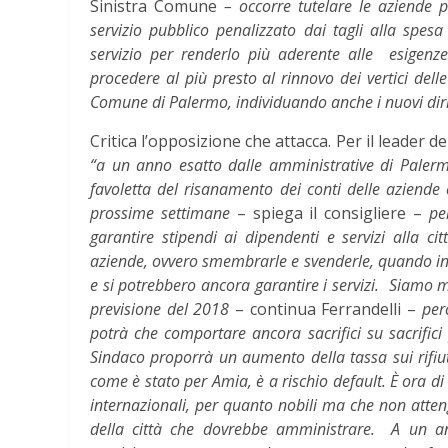
Sinistra Comune
– occorre tutelare le aziende par
servizio pubblico penalizzato dai tagli alla spesa
servizio per renderlo più aderente alle esigenz
procedere al più presto al rinnovo dei vertici dell
Comune di Palermo, individuando anche i nuovi diri
Critica l’opposizione che attacca. Per il leader d
“a un anno esatto dalle amministrative di Palerm
favoletta del risanamento dei conti delle aziende
prossime settimane
– spiega il consigliere –
pe
garantire stipendi ai dipendenti e servizi alla c
aziende, ovvero smembrarle e svenderle, quando in r
e si potrebbero ancora garantire i servizi. Siamo m
previsione del 2018
– continua Ferrandelli –
per
potrà che comportare ancora sacrifici su sacrifici
Sindaco proporrà un aumento della tassa sui rifiuti
come è stato per Amia, è a rischio default. È ora d
internazionali, per quanto nobili ma che non atteng
della città che dovrebbe amministrare. A un an