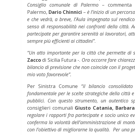
Consiglio comunale di Palermo
– commenta il
Palermo,
Dario Chinnici
–
è l’inizio di un percors
e che vedrà, a breve, l’Aula impegnata sul rendicon
senso di responsabilità nei confronti della città.
partecipate per garantire serenità ai lavoratori, att
sempre più efficienti ai cittadini”
.
“Un atto importante per la città che permette di
Zacco
di Sicilia Futura -.
Ora occorre fare chiarezz
bilancio di previsione che non coincide con il proget
mio voto favorevole”.
Per Sinistra Comune
“il bilancio consolida
fondamentale per le scelte strategiche della città e 
pubblici. Con questo strumento, un autentico sp
consiglieri comunali
Giusto Catania, Barbara
regolare i rapporti fra partecipate e socio unico e
conferma la volontà dell’amministrazione di manten
con l’obiettivo di migliorarne la qualità.
Per una p