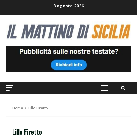
Skip
8 agosto 2026
to
content
Primary
Menu
Home
Lillo Firetto
Lillo Firetto