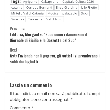
Tags:
Agrigento
Caltagirone
Capitale Cultura 2020
catania
Corrado Bonfanti
Eligio Giardina
Lillo Firetto
Militello Val di Catania
Modica
palazzolo
Scicli
Siracusa
Taormina
Val di Noto
Continue
Previous:
Editoria, Morgante: “Ecco come rilanceremo il
Reading
Giornale di Sicilia e la Gazzetta del Sud”
Next:
Ast: l’azienda non li pagava, gli autisti si prendevano i
soldi dei biglietti
Lascia un commento
Il tuo indirizzo email non sarà pubblicato.
I campi
obbligatori sono contrassegnati
*
Commento
*