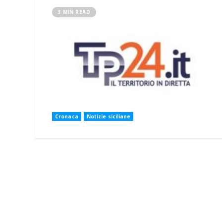
3 MIN READ
Cronaca
Notizie siciliane