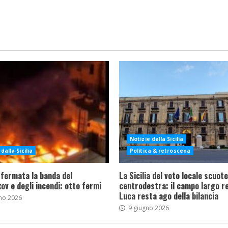
Notizie dalla Sicilia
dalla Sicilia
Politica & retroscena
 fermata la banda del
La Sicilia del voto locale scuote 
ov e degli incendi: otto fermi
centrodestra: il campo largo re
Luca resta ago della bilancia
no 2026
9 giugno 2026