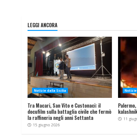
LEGGI ANCORA
Notizie dalla Sicilia
Notizie 
Tra Macari, San Vito e Custonaci: il
Palermo,
docufilm sulla battaglia civile che fermò
kalashnik
la raffineria negli anni Settanta
11 giug
15 giugno 2026