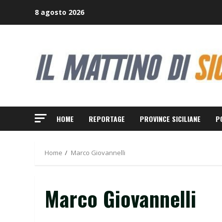
Skip
8 agosto 2026
to
content
HOME
REPORTAGE
PROVINCE SICILIANE
P
Home
Marco Giovannelli
Marco Giovannelli