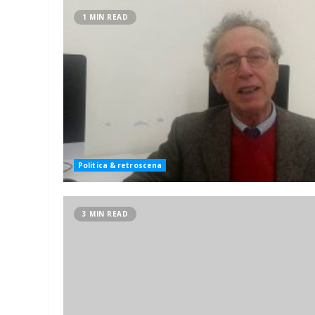
1 MIN READ
Politica & retroscena
3 MIN READ