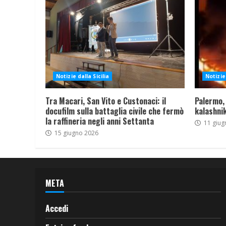
Notizie dalla Sicilia
Notizie 
Tra Macari, San Vito e Custonaci: il
Palermo,
docufilm sulla battaglia civile che fermò
kalashnik
la raffineria negli anni Settanta
11 giug
15 giugno 2026
META
Accedi