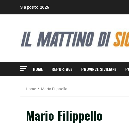
Skip
9 agosto 2026
to
content
HOME
REPORTAGE
PROVINCE SICILIANE
P
Home
Mario Filippello
Mario Filippello