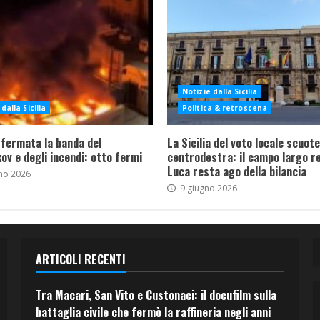
Notizie dalla Sicilia
dalla Sicilia
Politica & retroscena
 fermata la banda del
La Sicilia del voto locale scuote 
ov e degli incendi: otto fermi
centrodestra: il campo largo re
Luca resta ago della bilancia
no 2026
9 giugno 2026
ARTICOLI RECENTI
Tra Macari, San Vito e Custonaci: il docufilm sulla
battaglia civile che fermò la raffineria negli anni