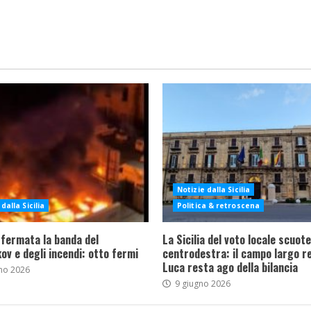
Notizie dalla Sicilia
dalla Sicilia
Politica & retroscena
 fermata la banda del
La Sicilia del voto locale scuote 
ov e degli incendi: otto fermi
centrodestra: il campo largo re
Luca resta ago della bilancia
no 2026
9 giugno 2026