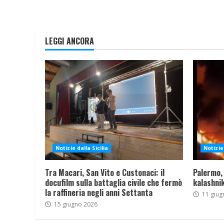
LEGGI ANCORA
Notizie dalla Sicilia
Notizie 
Tra Macari, San Vito e Custonaci: il
Palermo,
docufilm sulla battaglia civile che fermò
kalashnik
la raffineria negli anni Settanta
11 giug
15 giugno 2026