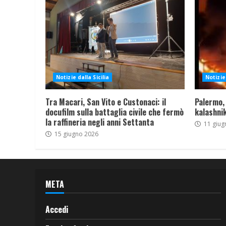
Notizie dalla Sicilia
Notizie 
Tra Macari, San Vito e Custonaci: il
Palermo,
docufilm sulla battaglia civile che fermò
kalashnik
la raffineria negli anni Settanta
11 giug
15 giugno 2026
META
Accedi