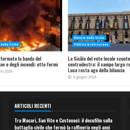
Notizie dalla Sicilia
dalla Sicilia
Politica & retroscena
 fermata la banda del
La Sicilia del voto locale scuote 
ov e degli incendi: otto fermi
centrodestra: il campo largo re
Luca resta ago della bilancia
no 2026
9 giugno 2026
ARTICOLI RECENTI
Tra Macari, San Vito e Custonaci: il docufilm sulla
battaglia civile che fermò la raffineria negli anni