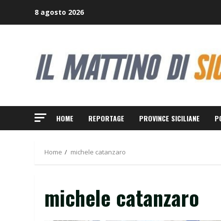
Skip
8 agosto 2026
to
content
HOME
REPORTAGE
PROVINCE SICILIANE
P
Home
michele catanzaro
michele catanzaro