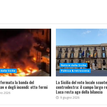
Notizie dalla Sicilia
dalla Sicilia
Politica & retroscena
 fermata la banda del
La Sicilia del voto locale scuote 
ov e degli incendi: otto fermi
centrodestra: il campo largo re
Luca resta ago della bilancia
no 2026
9 giugno 2026