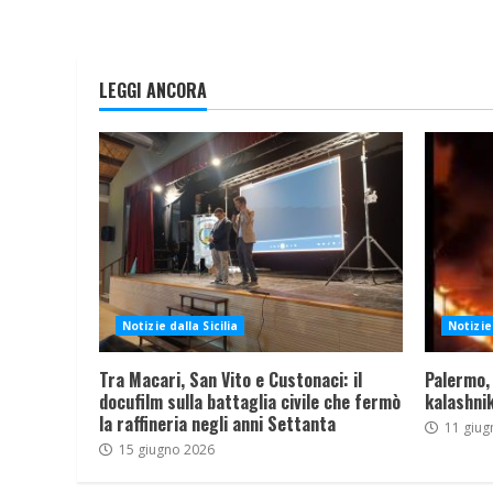
LEGGI ANCORA
Notizie dalla Sicilia
Notizie 
Tra Macari, San Vito e Custonaci: il
Palermo,
docufilm sulla battaglia civile che fermò
kalashnik
la raffineria negli anni Settanta
11 giug
15 giugno 2026