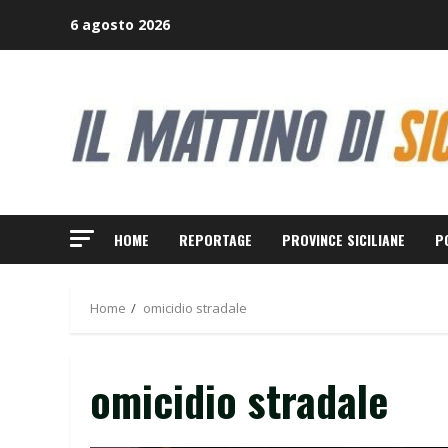
Skip
6 agosto 2026
to
content
HOME
REPORTAGE
PROVINCE SICILIANE
P
Home
omicidio stradale
omicidio stradale