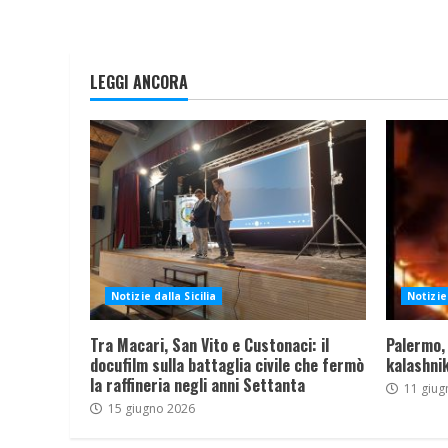
LEGGI ANCORA
Notizie dalla Sicilia
Notizie 
Tra Macari, San Vito e Custonaci: il
Palermo,
docufilm sulla battaglia civile che fermò
kalashnik
la raffineria negli anni Settanta
11 giug
15 giugno 2026