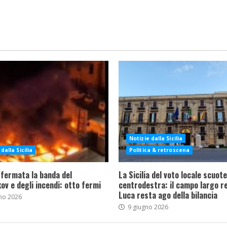
Notizie dalla Sicilia
dalla Sicilia
Politica & retroscena
 fermata la banda del
La Sicilia del voto locale scuote 
ov e degli incendi: otto fermi
centrodestra: il campo largo re
Luca resta ago della bilancia
no 2026
9 giugno 2026