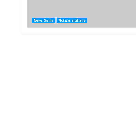
News Sicilia
Notizie siciliane